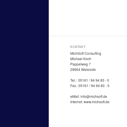
KONTAKT:
MichSoft Consulting
Michael Koch
Pappelweg 7
29664 Walsrode
Tel.: 05161 / 94 94 83 - 0
Fax.: 05161 / 94 94 83 - 5
eMail: info@michsoft.de
Internet: www.michsoft.de