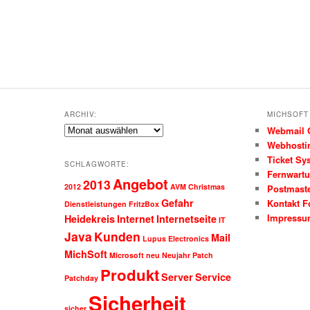
ARCHIV:
MICHSOFT 
Archiv:
Webmail 
Webhostin
Ticket Sy
SCHLAGWORTE:
Fernwartu
Angebot
2013
2012
AVM
Christmas
Postmaste
Gefahr
Kontakt F
Dienstleistungen
FritzBox
Impress
Heidekreis
Internet
Internetseite
IT
Java
Kunden
Mail
Lupus Electronics
MichSoft
Microsoft
neu
Neujahr
Patch
Produkt
Server
Service
Patchday
Sicherheit
sicher