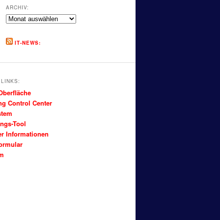
ARCHIV:
Archiv:
IT-NEWS:
LINKS:
Oberfläche
g Control Center
stem
ngs-Tool
r Informationen
ormular
um