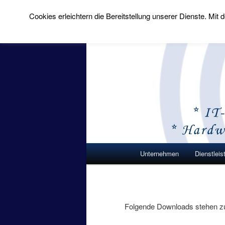
Cookies erleichtern die Bereitstellung unserer Dienste. Mi
MichSoft Co
Wir bringen Lösun
Hauptmenü
Unternehmen
Dienstleis
Zum Inhalt wechseln
Zum sekundären Inhalt
Folgende Downloads stehen zur