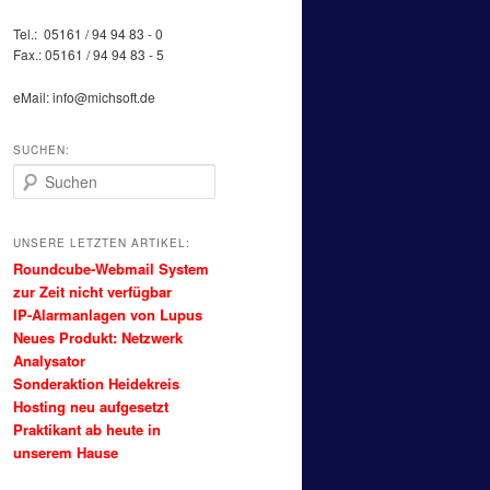
Tel.: 05161 / 94 94 83 - 0
Fax.: 05161 / 94 94 83 - 5
eMail: info@michsoft.de
SUCHEN:
Suchen
UNSERE LETZTEN ARTIKEL:
Roundcube-Webmail System
zur Zeit nicht verfügbar
IP-Alarmanlagen von Lupus
Neues Produkt: Netzwerk
Analysator
Sonderaktion Heidekreis
Hosting neu aufgesetzt
Praktikant ab heute in
unserem Hause