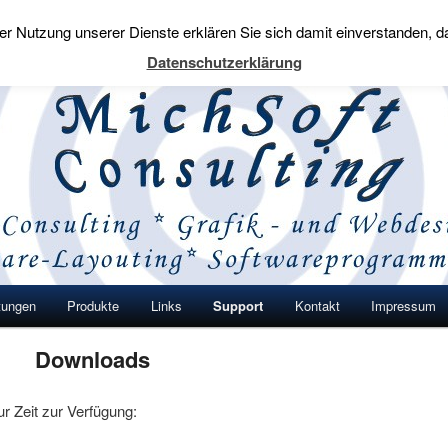
t der Nutzung unserer Dienste erklären Sie sich damit einverstanden,
nsulting
Datenschutzerklärung
gen auf den Punkt.
tungen
Produkte
Links
Support
Kontakt
Impressum
 wechseln
Downloads
 Zeit zur Verfügung: