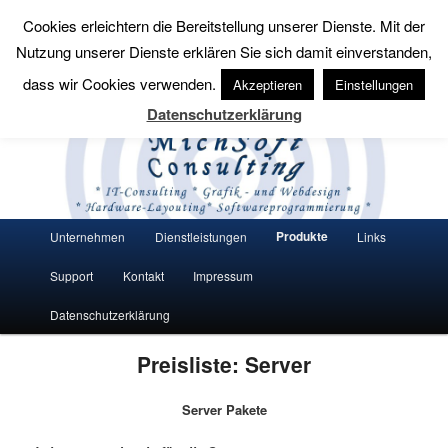
Cookies erleichtern die Bereitstellung unserer Dienste. Mit der
Suchen
Nutzung unserer Dienste erklären Sie sich damit einverstanden,
MichSoft Consulting
dass wir Cookies verwenden.
Akzeptieren
Einstellungen
Datenschutzerklärung
Wir bringen Lösungen auf den Punkt.
Hauptmenü
Produkte
Unternehmen
Dienstleistungen
Links
Zum Inhalt wechseln
Zum sekundären Inhalt wechseln
Support
Kontakt
Impressum
Datenschutzerklärung
Preisliste: Server
Server Pakete