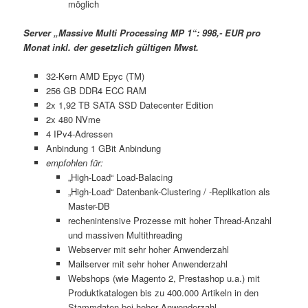
möglich
Server „Massive Multi Processing MP 1“: 998,- EUR pro
Monat inkl. der gesetzlich gültigen Mwst.
32-Kern AMD Epyc (TM)
256 GB DDR4 ECC RAM
2x 1,92 TB SATA SSD Datecenter Edition
2x 480 NVme
4 IPv4-Adressen
Anbindung 1 GBit Anbindung
empfohlen für:
„High-Load“ Load-Balacing
„High-Load“ Datenbank-Clustering / -Replikation als
Master-DB
rechenintensive Prozesse mit hoher Thread-Anzahl
und massiven Multithreading
Webserver mit sehr hoher Anwenderzahl
Mailserver mit sehr hoher Anwenderzahl
Webshops (wie Magento 2, Prestashop u.a.) mit
Produktkatalogen bis zu 400.000 Artikeln in den
Stammdaten bei hoher Anwenderzahl