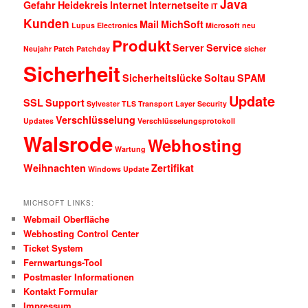
Java
Gefahr
Heidekreis
Internet
Internetseite
IT
Kunden
Mail
MichSoft
Lupus Electronics
Microsoft
neu
Produkt
Server
Service
Neujahr
Patch
Patchday
sicher
Sicherheit
Sicherheitslücke
Soltau
SPAM
Update
SSL
Support
Sylvester
TLS
Transport Layer Security
Verschlüsselung
Updates
Verschlüsselungsprotokoll
Walsrode
Webhosting
Wartung
Weihnachten
Zertifikat
Windows Update
MICHSOFT LINKS:
Webmail Oberfläche
Webhosting Control Center
Ticket System
Fernwartungs-Tool
Postmaster Informationen
Kontakt Formular
Impressum