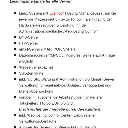
Leistungsmerkmale für alle Server:
Linux System mit „
Gentoo
* Hosting OS“ angepasst auf die
jeweilige Prozessor-Architektur für optimale Nutzung der
Hardware-Ressourcen & Leistung mit der
Administrationsoberfläche „Webhosting Control“
DNS-Server
FTP-Server
eMail-Server (IMAP, POP, SMTP)
Datenbank-Server (MySQL, Postgres, weitere auf Anfrage
möglich)
Webserver (Apache)
SSL-Zertifikate
inkl. 1,5 Std. Wartung & Administration pro Monat (Server
Verwaltung) für regelmäßige Updates, Verfügbarkeit und
Dienst-Überwachung
darüber hinausgehende Arbeitsstunden für weitere
Tätigkeiten: 110,00 EUR pro Std.
(
nach vorheriger Freigabe durch den Kunden)
inkl. Webhosting Control Center: web-basierte
Verwaltungsoberfläche
Aufpreis für Spam- und Virenschutz im Mail- &