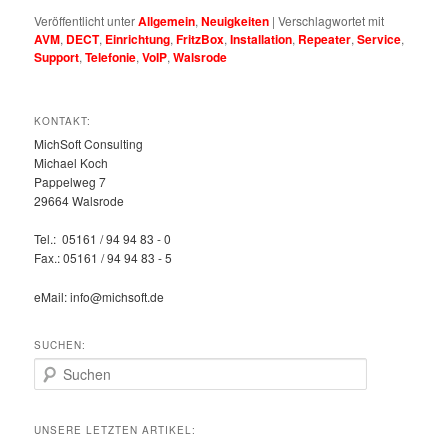
Veröffentlicht unter
Allgemein
,
Neuigkeiten
|
Verschlagwortet mit
AVM
,
DECT
,
Einrichtung
,
FritzBox
,
Installation
,
Repeater
,
Service
,
Support
,
Telefonie
,
VoIP
,
Walsrode
KONTAKT:
MichSoft Consulting
Michael Koch
Pappelweg 7
29664 Walsrode
Tel.: 05161 / 94 94 83 - 0
Fax.: 05161 / 94 94 83 - 5
eMail: info@michsoft.de
SUCHEN:
Suchen
UNSERE LETZTEN ARTIKEL: