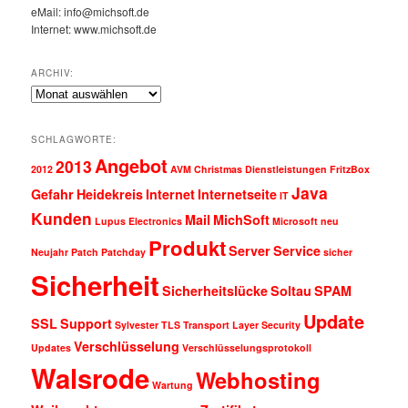
eMail: info@michsoft.de
Internet: www.michsoft.de
ARCHIV:
Archiv:
SCHLAGWORTE:
Angebot
2013
2012
AVM
Christmas
Dienstleistungen
FritzBox
Java
Gefahr
Heidekreis
Internet
Internetseite
IT
Kunden
Mail
MichSoft
Lupus Electronics
Microsoft
neu
Produkt
Server
Service
Neujahr
Patch
Patchday
sicher
Sicherheit
Sicherheitslücke
Soltau
SPAM
Update
SSL
Support
Sylvester
TLS
Transport Layer Security
Verschlüsselung
Updates
Verschlüsselungsprotokoll
Walsrode
Webhosting
Wartung