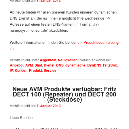
Veröffentlicht am
7. Januar 2013
Ab heute bieten wir allen unseren Kunden unseren dynamischen
DNS Dienst an, der es Ihnen ermöglicht Ihre wechselnde IP-
Adresse auf einen festen DNS-Namen im Format „ihr-
name.dyn.michsoft.de“ abzubilden.
Weitere Informationen finden Sie bei der
>> Produktbeschreibung
<<
.
Veröffentlicht unter
Allgemein
,
Neuigkeiten
|
Verschlagwortet mit
Angebot
,
AVM
,
Bind
,
Dienst
,
DNS
,
dynamische
,
DynDNS
,
FritzBox
,
IP
,
Kunden
,
Produkt
,
Service
Neue AVM Produkte verfügbar: Fritz
DECT 100 (Repeater) und DECT 200
(Steckdose)
Veröffentlicht am
7. Januar 2013
Liebe Kunden,