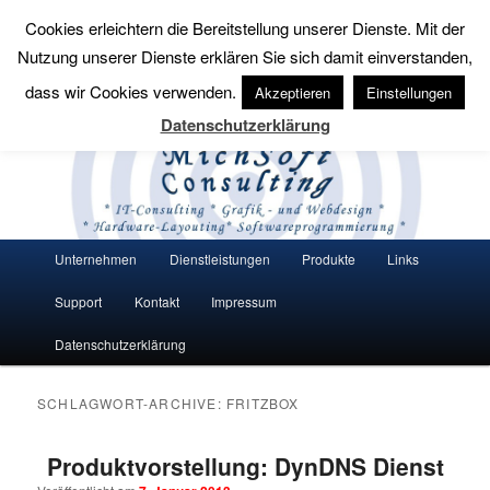
Cookies erleichtern die Bereitstellung unserer Dienste. Mit der
Suchen
Nutzung unserer Dienste erklären Sie sich damit einverstanden,
MichSoft Consulting
dass wir Cookies verwenden.
Akzeptieren
Einstellungen
Datenschutzerklärung
Wir bringen Lösungen auf den Punkt.
Hauptmenü
Unternehmen
Dienstleistungen
Produkte
Links
Zum Inhalt wechseln
Zum sekundären Inhalt wechseln
Support
Kontakt
Impressum
Datenschutzerklärung
SCHLAGWORT-ARCHIVE:
FRITZBOX
Produktvorstellung: DynDNS Dienst