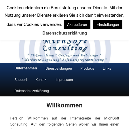
Cookies erleichtern die Bereitstellung unserer Dienste. Mit der
Suchen
Nutzung unserer Dienste erklären Sie sich damit einverstanden,
MichSoft Consulting
dass wir Cookies verwenden.
Akzeptieren
Einstellungen
Datenschutzerklärung
Wir bringen Lösungen auf den Punkt.
Hauptmenü
Unternehmen
Dienstleistungen
Produkte
Links
Zum Inhalt wechseln
Zum sekundären Inhalt wechseln
Support
Kontakt
Impressum
Datenschutzerklärung
Willkommen
Herzlich Willkommen auf der Internetseite der MichSoft
Consulting. Auf den folgenden Seiten wollen wir Ihnen einen