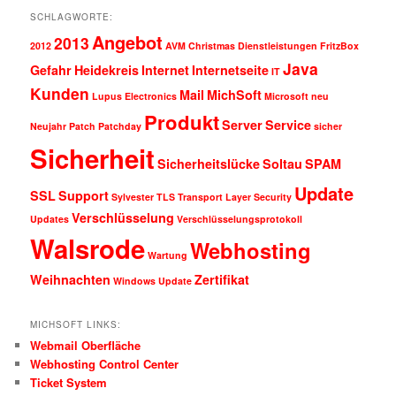
SCHLAGWORTE:
Angebot
2013
2012
AVM
Christmas
Dienstleistungen
FritzBox
Java
Gefahr
Heidekreis
Internet
Internetseite
IT
Kunden
Mail
MichSoft
Lupus Electronics
Microsoft
neu
Produkt
Server
Service
Neujahr
Patch
Patchday
sicher
Sicherheit
Sicherheitslücke
Soltau
SPAM
Update
SSL
Support
Sylvester
TLS
Transport Layer Security
Verschlüsselung
Updates
Verschlüsselungsprotokoll
Walsrode
Webhosting
Wartung
Weihnachten
Zertifikat
Windows Update
MICHSOFT LINKS:
Webmail Oberfläche
Webhosting Control Center
Ticket System