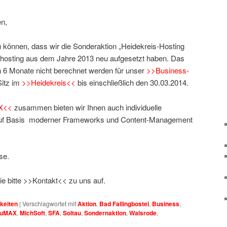
en,
zu können, dass wir die Sonderaktion „Heidekreis-Hosting
ebhosting aus dem Jahre 2013 neu aufgesetzt haben. Das
 6 Monate nicht berechnet werden für unser
>>Business-
Sitz im
>>Heidekreis<<
bis einschließlich den 30.03.2014.
X<<
zusammen bieten wir Ihnen auch individuelle
 auf Basis moderner Frameworks und Content-Management
se.
e bitte >>Kontakt<< zu uns auf.
keiten
|
Verschlagwortet mit
Aktion
,
Bad Fallingbostel
,
Business
,
LuMAX
,
MichSoft
,
SFA
,
Soltau
,
Sondernaktion
,
Walsrode
,