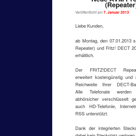
(Repeater
Veröffentlicht am
7. Januar 2013
Liebe Kunden,
ab Montag, den 07.01.2013 
Repeater) und Fritz! DECT 20
erhältlich.
Der FRITZ!DECT Repea
erweitert kostengünstig und 
Reichweite Ihrer DECT-Basi
Alle Telefonate werden w
abhörsicher verschlüsselt g
auch HD-Telefonie, Internet
RSS unterstützt.
Dank der integrierten Steck
dabei kein Steckplatz verloren.