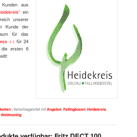
en Kunden aus
eidekreis“
ein
eich unserer
em Kunde der
raum für das
ness <<
für 24
 die ersten 6
llt!
keiten
|
Verschlagwortet mit
Angebot
,
Fallingbostel
,
Heidekreis
,
,
Webhosting
ukte verfügbar: Fritz DECT 100