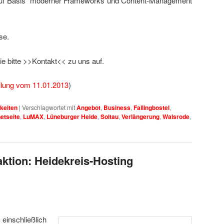
 auf Basis moderner Frameworks und Content-Management
se.
e bitte >>Kontakt<< zu uns auf.
eilung vom 11.01.2013
)
keiten
|
Verschlagwortet mit
Angebot
,
Business
,
Fallingbostel
,
netseite
,
LuMAX
,
Lüneburger Heide
,
Soltau
,
Verlängerung
,
Walsrode
,
ktion: Heidekreis-Hosting
schließlich