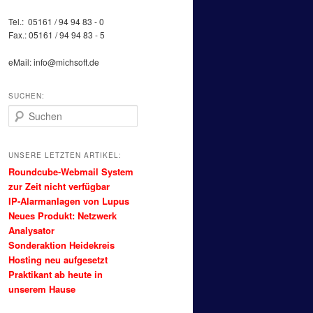
Tel.: 05161 / 94 94 83 - 0
Fax.: 05161 / 94 94 83 - 5
eMail: info@michsoft.de
SUCHEN:
Suchen
UNSERE LETZTEN ARTIKEL:
Roundcube-Webmail System
zur Zeit nicht verfügbar
IP-Alarmanlagen von Lupus
Neues Produkt: Netzwerk
Analysator
Sonderaktion Heidekreis
Hosting neu aufgesetzt
Praktikant ab heute in
unserem Hause