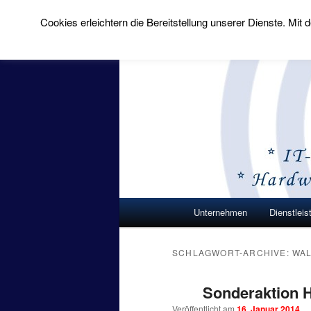
Cookies erleichtern die Bereitstellung unserer Dienste. Mi
MichSoft Co
Wir bringen Lösun
Hauptmenü
Unternehmen
Dienstleis
Zum Inhalt wechseln
Zum sekundären Inhalt
SCHLAGWORT-ARCHIVE:
WA
Sonderaktion H
Veröffentlicht am
16. Januar 2014