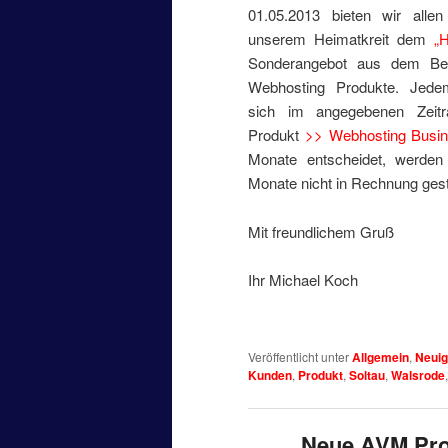
01.05.2013 bieten wir all
unserem Heimatkreit dem
„H
Sonderangebot aus dem Ber
Webhosting Produkte. Jed
sich im angegebenen Zeit
Produkt
>> Webhosting Busi
Monate entscheidet, werden
Monate nicht in Rechnung geste
Mit freundlichem Gruß
Ihr Michael Koch
Veröffentlicht unter
Allgemein
,
Neuig
Kunden
,
Produkt
,
Soltau
,
Walsrode
Neue AVM Prod