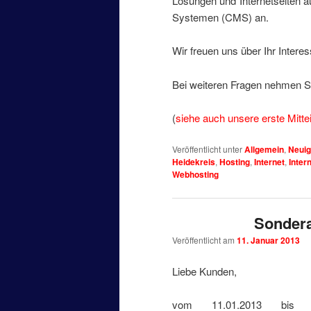
Lösungen und Internetseiten
Systemen (CMS) an.
Wir freuen uns über Ihr Interes
Bei weiteren Fragen nehmen Si
(
siehe auch unsere erste Mitt
Veröffentlicht unter
Allgemein
,
Neuig
Heidekreis
,
Hosting
,
Internet
,
Inter
Webhosting
Sondera
Veröffentlicht am
11. Januar 2013
Liebe Kunden,
vom 11.01.2013 bis ein