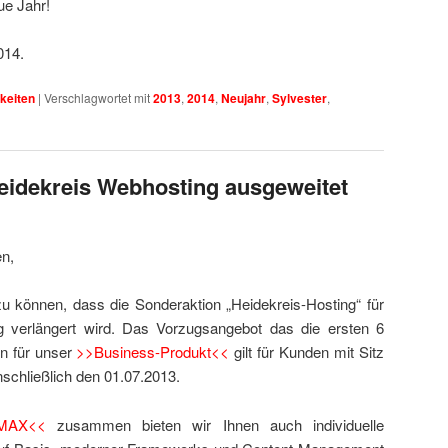
ue Jahr!
014.
keiten
|
Verschlagwortet mit
2013
,
2014
,
Neujahr
,
Sylvester
,
eidekreis Webhosting ausgeweitet
en,
 zu können, dass die Sonderaktion „Heidekreis-Hosting“ für
g verlängert wird. Das Vorzugsangebot das die ersten 6
n für unser
>>Business-Produkt<<
gilt für Kunden mit Sitz
inschließlich den 01.07.2013.
MAX<<
zusammen bieten wir Ihnen auch individuelle