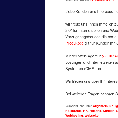
Liebe Kunden und Interessent
wir freue uns Ihnen mitteilen 
2.0“ für Internetseiten und W
Vorzugsangebot das die ersten
Produkt<<
gilt für Kunden mit 
Mit der Web-Agentur
>>LuMA
Lösungen und Internetseiten
Systemen (CMS) an.
Wir freuen uns über Ihr Interes
Bei weiteren Fragen nehmen Si
Veröffentlicht unter
Allgemein
,
Neuig
Heidekreis
,
HK
,
Hosting
,
Kunden
,
Webhosting
,
Webseite