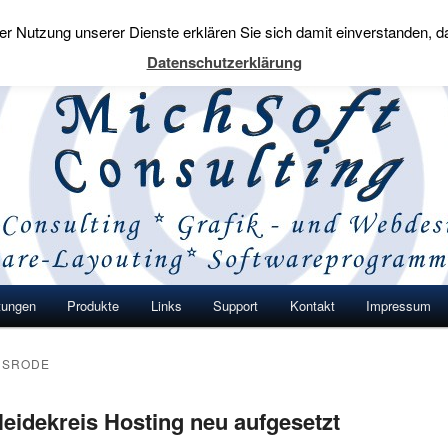
t der Nutzung unserer Dienste erklären Sie sich damit einverstanden,
nsulting
Datenschutzerklärung
gen auf den Punkt.
tungen
Produkte
Links
Support
Kontakt
Impressum
 wechseln
LSRODE
eidekreis Hosting neu aufgesetzt