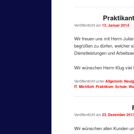
Praktikan
Veröffentlicht am
13. Januar 2014
Wir freuen uns mit Herrn Juli
begrüßen zu dürfen, welcher s
Dienstleistungen und Arbeitswe
Wir wünschen Herrn Klug viel 
Veröffentlicht unter
Allgemein
,
Neuig
IT
,
MichSoft
,
Praktikum
,
Schule
,
Wa
Veröffentlicht am
23. Dezember 201
Wir wünschen allen Kunden un