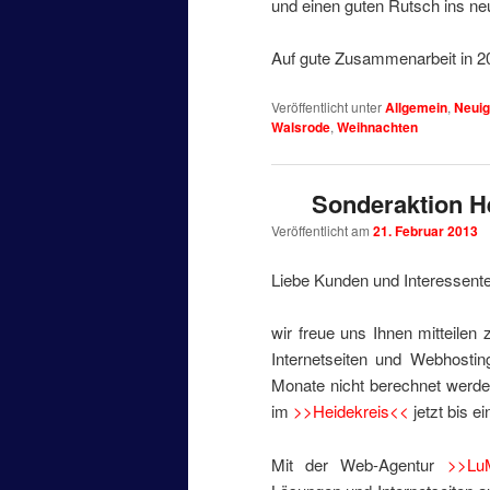
und einen guten Rutsch ins ne
Auf gute Zusammenarbeit in 2
Veröffentlicht unter
Allgemein
,
Neuig
Walsrode
,
Weihnachten
Sonderaktion H
Veröffentlicht am
21. Februar 2013
Liebe Kunden und Interessent
wir freue uns Ihnen mitteilen
Internetseiten und Webhostin
Monate nicht berechnet werde
im
>>Heidekreis<<
jetzt bis e
Mit der Web-Agentur
>>Lu