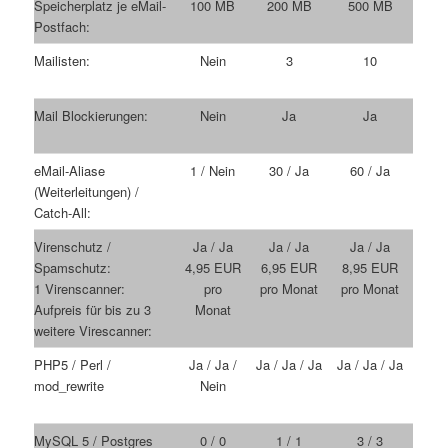
Speicherplatz je eMail-
100 MB
200 MB
500 MB
Postfach:
Mailisten:
Nein
3
10
Mail Blockierungen:
Nein
Ja
Ja
eMail-Aliase
1 / Nein
30 / Ja
60 / Ja
(Weiterleitungen) /
Catch-All:
Virenschutz /
Ja / Ja
Ja / Ja
Ja / Ja
Spamschutz:
4,95 EUR
6,95 EUR
8,95 EUR
1 Virenscanner:
pro
pro Monat
pro Monat
Aufpreis für bis zu 3
Monat
weitere Virescanner:
PHP5 / Perl /
Ja / Ja /
Ja / Ja / Ja
Ja / Ja / Ja
mod_rewrite
Nein
MySQL 5 / Postgres
0 / 0
1 / 1
3 / 3