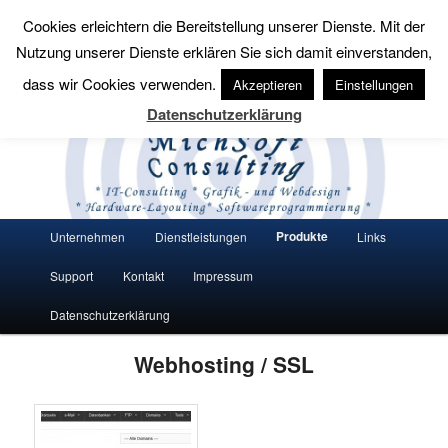
Cookies erleichtern die Bereitstellung unserer Dienste. Mit der
Suchen
Nutzung unserer Dienste erklären Sie sich damit einverstanden,
MichSoft Consulting
dass wir Cookies verwenden.
Akzeptieren
Einstellungen
Datenschutzerklärung
Wir bringen Lösungen auf den Punkt.
Hauptmenü
Produkte
Unternehmen
Dienstleistungen
Links
Zum Inhalt wechseln
Zum sekundären Inhalt wechseln
Support
Kontakt
Impressum
Datenschutzerklärung
Webhosting / SSL