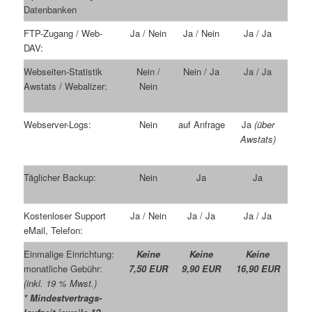
Datenbanken
FTP-Zugang / Web-
Ja / Nein
Ja / Nein
Ja / Ja
DAV:
Webseiten-Statistik
Nein /
Nein / Ja
Ja / Ja
Awstats / Webalizer:
Nein
Webserver-Logs:
Nein
auf Anfrage
Ja
(über
Awstats)
Täglicher Backup:
Nein
Ja
Ja
Kostenloser Support
Ja / Nein
Ja / Ja
Ja / Ja
eMail, Telefon:
Einmalige Einrichtung:
Keine
Keine
Keine
monatliche Gebühr:
7,50 EUR
9,90 EUR
16,90 EUR
(inkl. 19 % Mwst.)
* Mindestvertrags-