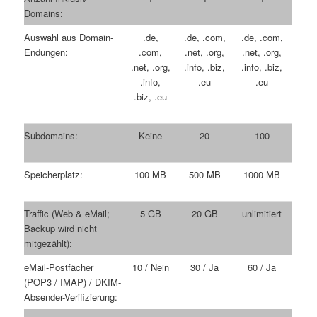
Domains:
Auswahl aus Domain-
.de,
.de, .com,
.de, .com,
Endungen:
.com,
.net, .org,
.net, .org,
.net, .org,
.info, .biz,
.info, .biz,
.info,
.eu
.eu
.biz, .eu
Subdomains:
Keine
20
100
Speicherplatz:
100 MB
500 MB
1000 MB
Traffic (Web & eMail;
5 GB
20 GB
unlimitiert
Backup wird nicht
mitgezählt):
eMail-Postfächer
10 / Nein
30 / Ja
60 / Ja
(POP3 / IMAP) / DKIM-
Absender-Verifizierung: