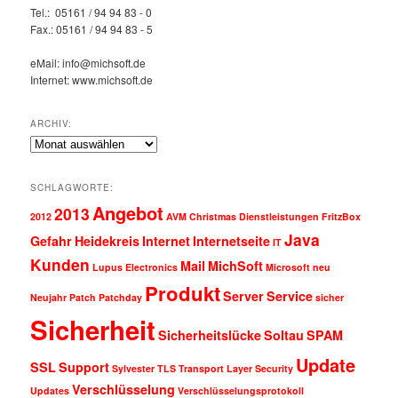
Tel.: 05161 / 94 94 83 - 0
Fax.: 05161 / 94 94 83 - 5
eMail: info@michsoft.de
Internet: www.michsoft.de
ARCHIV:
Archiv:
SCHLAGWORTE:
Angebot
2013
2012
AVM
Christmas
Dienstleistungen
FritzBox
Java
Gefahr
Heidekreis
Internet
Internetseite
IT
Kunden
Mail
MichSoft
Lupus Electronics
Microsoft
neu
Produkt
Server
Service
Neujahr
Patch
Patchday
sicher
Sicherheit
Sicherheitslücke
Soltau
SPAM
Update
SSL
Support
Sylvester
TLS
Transport Layer Security
Verschlüsselung
Updates
Verschlüsselungsprotokoll