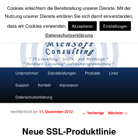
Cookies erleichtern die Bereitstellung unserer Dienste. Mit der
Suchen
Nutzung unserer Dienste erklären Sie sich damit einverstanden,
MichSoft Consulting
dass wir Cookies verwenden.
Akzeptieren
Einstellungen
Datenschutzerklärung
Wir bringen Lösungen auf den Punkt.
Hauptmenü
Unternehmen
Dienstleistungen
Produkte
Links
Zum Inhalt wechseln
Zum sekundären Inhalt wechseln
Support
Kontakt
Impressum
Datenschutzerklärung
Veröffentlicht am
11. Dezember 2012
Artikelnavigation
←
Vorherige
Nächste
→
Neue SSL-Produktlinie