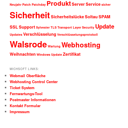
Produkt
Server
Service
Neujahr
Patch
Patchday
sicher
Sicherheit
Sicherheitslücke
Soltau
SPAM
Update
SSL
Support
Sylvester
TLS
Transport Layer Security
Verschlüsselung
Updates
Verschlüsselungsprotokoll
Walsrode
Webhosting
Wartung
Weihnachten
Zertifikat
Windows Update
MICHSOFT LINKS:
Webmail Oberfläche
Webhosting Control Center
Ticket System
Fernwartungs-Tool
Postmaster Informationen
Kontakt Formular
Impressum