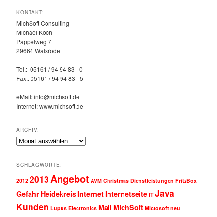
KONTAKT:
MichSoft Consulting
Michael Koch
Pappelweg 7
29664 Walsrode
Tel.: 05161 / 94 94 83 - 0
Fax.: 05161 / 94 94 83 - 5
eMail: info@michsoft.de
Internet: www.michsoft.de
ARCHIV:
Archiv:
SCHLAGWORTE:
Angebot
2013
2012
AVM
Christmas
Dienstleistungen
FritzBox
Java
Gefahr
Heidekreis
Internet
Internetseite
IT
Kunden
Mail
MichSoft
Lupus Electronics
Microsoft
neu